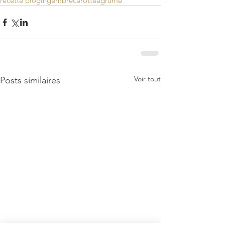
recette bio
gingembre
carotte
agrume
Voir tout
Posts similaires