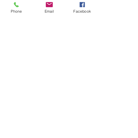
Servir accompagné d'une salade 
acidulée de roquette, jeunes 
Phone
Email
Facebook
pousses de moutarde et mâche. 
Mots-clés :
recette créative
épices
pour les fêtes
viande
apéritif
Noël
confiture
Voir tout
Posts similaires