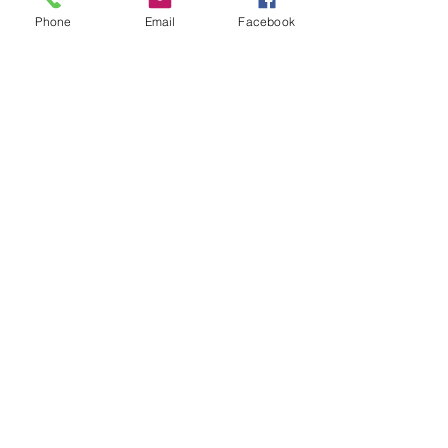
Phone
Email
Facebook
Mai Tai Sirèt' (Surettes Cochon)