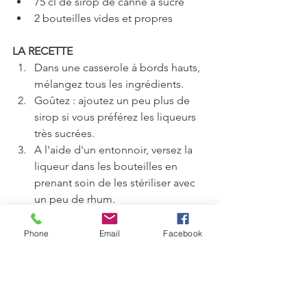
75 cl de sirop de canne à sucre  
2 bouteilles vides et propres 
LA RECETTE
Dans une casserole à bords hauts, 
mélangez tous les ingrédients.  
Goûtez : ajoutez un peu plus de 
sirop si vous préférez les liqueurs 
très sucrées.  
A l'aide d'un entonnoir, versez la 
liqueur dans les bouteilles en 
prenant soin de les stériliser avec 
un peu de rhum. 
Une fois les ingrédients assemblés, 
Phone
Email
Facebook
notre shrubb est prêt à être consommé. 
Cependant n'hésitez pas à l'entreposer 
encore quelques jours au soleil pour en 
renforcer encore tous les parfums. 