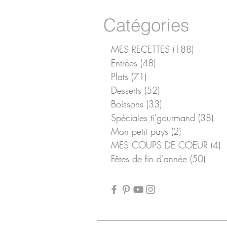
Catégories
MES RECETTES
(188)
188 pos
Entrées
(48)
48 posts
Plats
(71)
71 posts
Desserts
(52)
52 posts
Boissons
(33)
33 posts
Spéciales ti'gourmand
(38)
38 
Mon petit pays
(2)
2 posts
MES COUPS DE COEUR
(4)
4
Fêtes de fin d'année
(50)
50 po