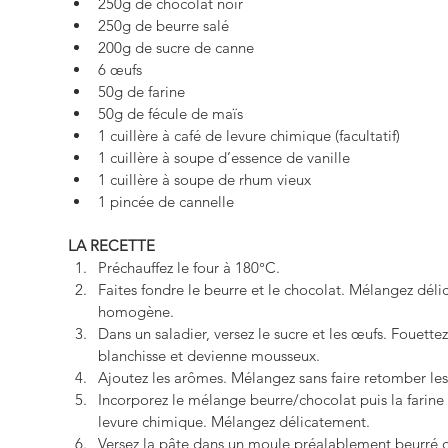
250g de chocolat noir  
250g de beurre salé  
200g de sucre de canne  
6 œufs  
50g de farine  
50g de fécule de maïs  
1 cuillère à café de levure chimique (facultatif)  
1 cuillère à soupe d’essence de vanille  
1 cuillère à soupe de rhum vieux  
1 pincée de cannelle 
LA RECETTE
Préchauffez le four à 180°C.  
Faites fondre le beurre et le chocolat. Mélangez dé
homogène.  
Dans un saladier, versez le sucre et les œufs. Fouette
blanchisse et devienne mousseux.  
Ajoutez les arômes. Mélangez sans faire retomber les 
Incorporez le mélange beurre/chocolat puis la farine e
levure chimique. Mélangez délicatement.  
Versez la pâte dans un moule préalablement beurré o