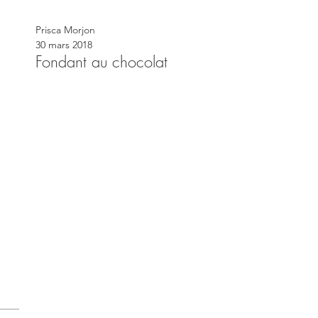
Prisca Morjon
30 mars 2018
Fondant au chocolat
ts
posts
 posts
sts