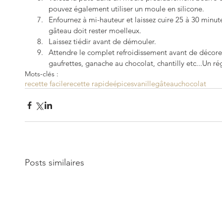
pouvez également utiliser un moule en silicone.   
Enfournez à mi-hauteur et laissez cuire 25 à 30 minutes
gâteau doit rester moelleux.  
Laissez tiédir avant de démouler.   
Attendre le complet refroidissement avant de décorer
gaufrettes, ganache au chocolat, chantilly etc...Un rég
Mots-clés :
recette facile
recette rapide
épices
vanille
gâteau
chocolat
Posts similaires