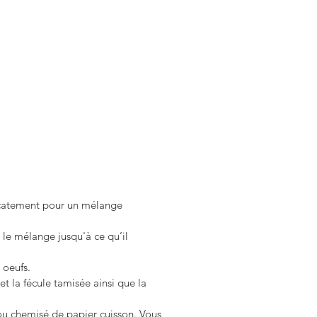
licatement pour un mélange 
z le mélange jusqu'à ce qu’il 
oeufs.   
t la fécule tamisée ainsi que la 
u chemisé de papier cuisson. Vous 