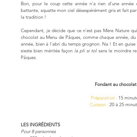
Bon, pour le coup cette année n'a rien d'une année c
battante, squatte mon ciel désespérément gris et fait pa
la tradition ! 
Cependant, je décide que ce n'est pas Mère Nature qui
chocolat au Menu de Pâques, comme chaque année, du c
année, bien à l'abri du temps grognon. Na ! Et en guise de
sieste bien méritée façon 
la pli si tol
 sans le moindre reg
Pâques.
Fondant au chocolat
Préparation :
 15 minut
Cuisson : 
20 à 25 minu
LES INGRÉDIENTS
Pour 8 personnes