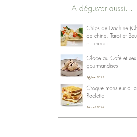
A déguster aussi...
Chips de Dachine (C
de chine, Taro) et Beu
de morue
19 juin 2022
Glace au Café et ses
gourmandises
19 juin 2022
Croque monsieur à la
Raclette
15 mai 2020