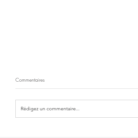
Commentaires
Rédigez un commentaire...
Gâteau à l'ananas antillais