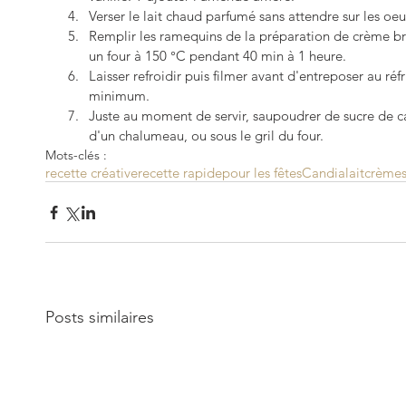
Verser le lait chaud parfumé sans attendre sur les oeuf
Remplir les ramequins de la préparation de crème brû
un four à 150 °C pendant 40 min à 1 heure.   
Laisser refroidir puis filmer avant d'entreposer au ré
minimum.  
Juste au moment de servir, saupoudrer de sucre de ca
d'un chalumeau, ou sous le gril du four. 
Mots-clés :
recette créative
recette rapide
pour les fêtes
Candia
lait
crème
Posts similaires