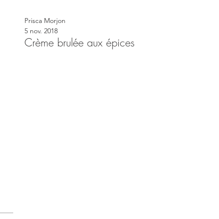
Prisca Morjon
5 nov. 2018
Crème brulée aux épices
ts
posts
 posts
sts