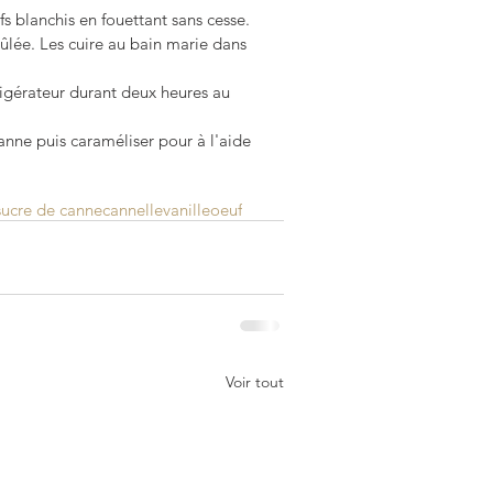
s blanchis en fouettant sans cesse.   
lée. Les cuire au bain marie dans 
frigérateur durant deux heures au 
nne puis caraméliser pour à l'aide 
sucre de canne
cannelle
vanille
oeuf
Voir tout