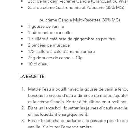
25cl de lait demi-écrémé Candia (GrandLait ou Viva)
25cl de crème Gastronomie et Pâtisserie (35% MG) 
	ou crème Candia Multi-Recettes (30% MG)  
1 gousse de vanille  
1 bâtonnet de cannelle  
1 cuillère à café rase de gingembre en poudre  
2 pincées de muscade  
1/2 cuillère à café d'amande amère  
75g de sucre de canne + 10g  
10 cl d'eau 
LA RECETTE
Mettre l'eau à bouillir avec la gousse de vanille fendu
Lorsque le niveau d'eau a diminué de moitié, ajouter
et la crème Candia. Porter à ébullition en surveillan
Dans un large bol, fouetter les jaunes d'oeufs avec le
en les fouettant énergiquement.   
Passer le lait chaud parfumé à la passoire pour le déb
vanille. Y ajouter l'amende amère.  