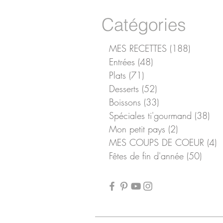
Catégories
MES RECETTES
(188)
188 pos
Entrées
(48)
48 posts
Plats
(71)
71 posts
Desserts
(52)
52 posts
Boissons
(33)
33 posts
Spéciales ti'gourmand
(38)
38 
Mon petit pays
(2)
2 posts
MES COUPS DE COEUR
(4)
4
Fêtes de fin d'année
(50)
50 po