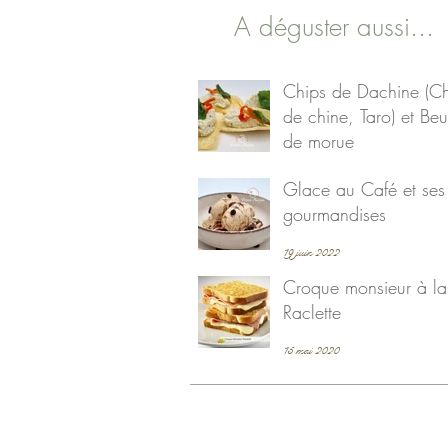
A déguster aussi...
Chips de Dachine (C
de chine, Taro) et Beu
de morue
19 juin 2022
Glace au Café et ses
gourmandises
19 juin 2022
Croque monsieur à la
Raclette
15 mai 2020