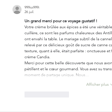
Chips de Dachine (Chou de
chine, Taro) et Beurre de morue
999ioi999i
26 juil.
Un grand merci pour ce voyage gustatif !
Votre crème brûlée aux épices a été une véritable
cuillère, ce sont les parfums chaleureux des Antil
ont envahi la table. Le mariage subtil de la cannel
relevé par ce délicieux goût de sucre de canne ca
texture, quant à elle, était parfaite : onctueuse et f
crème Candia.
Merci pour cette belle découverte que nous avons
pétillent et le cœur gourmand. Vous avez su tra
moment de partage unique. Nous…
Afficher plus
J'aime
Répondre