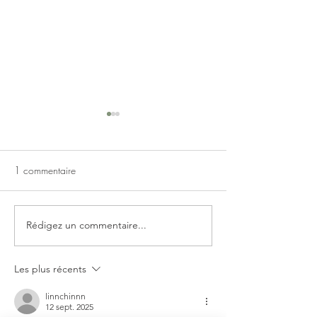
1 commentaire
Rédigez un commentaire...
Smoothie maracudja
Smoothie Ananas 
pomme gingembre
Carotte
Les plus récents
linnchinnn
12 sept. 2025