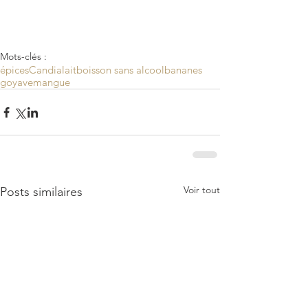
Mots-clés :
épices
Candia
lait
boisson sans alcool
bananes
goyave
mangue
Voir tout
Posts similaires