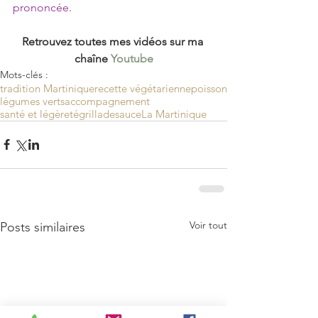
prononcée.
Retrouvez toutes mes vidéos sur ma 
chaîne 
Youtube
Mots-clés :
tradition Martinique
recette végétarienne
poisson
légumes verts
accompagnement
santé et légèreté
grillade
sauce
La Martinique
Voir tout
Posts similaires