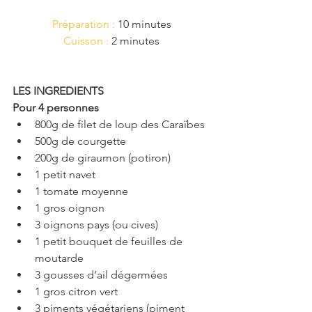
Préparation :
 10 minutes
Cuisson :
 2 minutes
LES INGREDIENTS
Pour 4 personnes
800g de filet de loup des Caraïbes  
500g de courgette  
200g de giraumon (potiron)  
1 petit navet  
1 tomate moyenne  
1 gros oignon  
3 oignons pays (ou cives)  
1 petit bouquet de feuilles de 
moutarde  
3 gousses d’ail dégermées  
1 gros citron vert  
3 piments végétariens (piment 