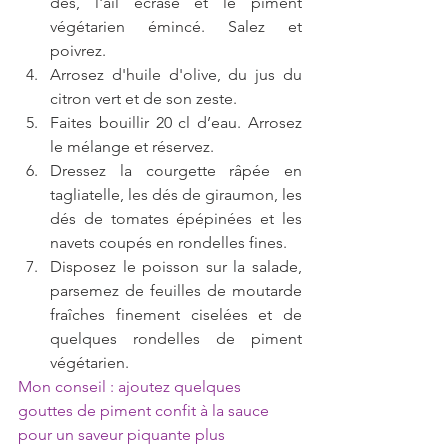
dés, l'ail écrasé et le piment 
végétarien émincé. Salez et 
poivrez.  
Arrosez d'huile d'olive, du jus du 
citron vert et de son zeste.  
Faites bouillir 20 cl d’eau. Arrosez 
le mélange et réservez.  
Dressez la courgette râpée en 
tagliatelle, les dés de giraumon, les 
dés de tomates épépinées et les 
navets coupés en rondelles fines.  
Disposez le poisson sur la salade, 
parsemez de feuilles de moutarde 
fraîches finement ciselées et de 
quelques rondelles de piment 
végétarien.  
Mon conseil : ajoutez quelques 
gouttes de piment confit à la sauce 
pour un saveur piquante plus 